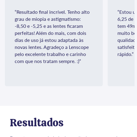
“Resultado final incrível. Tenho alto
“Estou u
grau de miopia e astigmatismo:
6,25 de 
-8,50 e -5,25 e as lentes ficaram
tem 49mm
perfeitas! Além do mais, com dois
muito bo
dias de uso já estou adaptada às
qualidad
novas lentes. Agradeço a Lenscope
satisfeit
pelo excelente trabalho e carinho
rápido.”
com que nos tratam sempre. :)”
Resultados