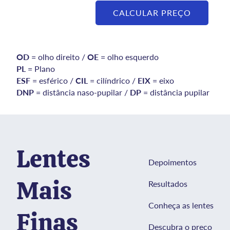
CALCULAR PREÇO
OD
= olho direito /
OE
= olho esquerdo
PL
= Plano
ESF
= esférico /
CIL
= cilíndrico /
EIX
= eixo
DNP
= distância naso-pupilar /
DP
= distância pupilar
Lentes
Depoimentos
Mais
Resultados
Conheça as lentes
Finas
Descubra o preço